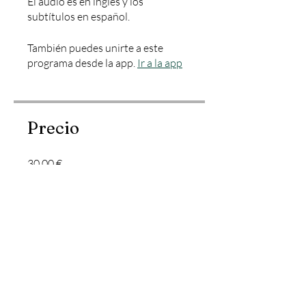
El audio es en inglés y los
subtítulos en español.
También puedes unirte a este
programa desde la app.
Ir a la app
Precio
30,00 €
Instructores
Sergio Herrero