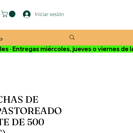
Iniciar sesión
o
 Entregas miércoles, jueves o viernes de l
CHAS DE
PASTOREADO
E DE 500