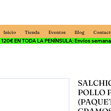
Inicio
Tienda
Eventos
Blog
Contact
€ EN TODA LA PENÍNSULA; Envíos semanales ·
SALCHI
POLLO 
(PAQUET