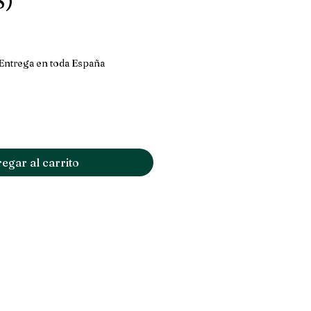
)
cio
Entrega en toda España
egar al carrito