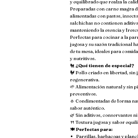
y equilibrado que realza la cali
Preparadas con carne magra de
alimentadas con pastos, insecto
salchichas no contienen aditivos
manteniendo la esencia y fresc
Perfectas para cocinar a la parr
jugosa y su sazón tradicional h
de tu mesa, ideales para comida
y nutritivos.
🐔
¿Qué tienen de especial?
🐓 Pollo criado en libertad, sin
regenerativa.
🌱 Alimentación natural y sin pi
preventivos.
🧄 Condimentadas de forma natu
sabor auténtico.
🌿 Sin aditivos, conservantes ni 
🍴 Textura jugosa y sabor equili
🍽️
Perfectas para:
Parrillas, barbacoas y planc