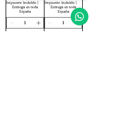
Impuesto incluido
|
Impuesto incluido
|
Entrega en toda
Entrega en toda
España
España
Pedido
Pedido
anticipado
anticipado
Términos y
Condiciones de
Compra
Política de
Privacidad
Política de Envíos y
Devoluciones
dehesarentable@gmail.com