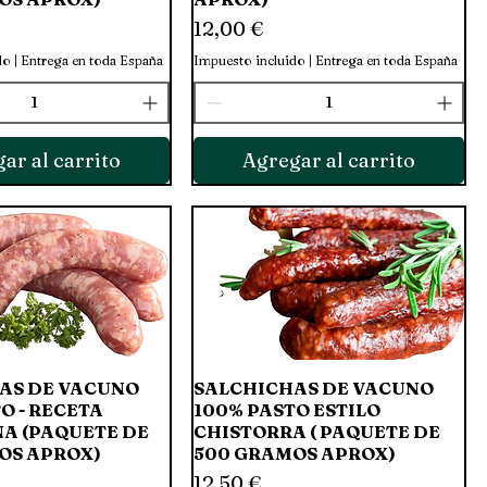
Precio
12,00 €
do
|
Entrega en toda España
Impuesto incluido
|
Entrega en toda España
ar al carrito
Agregar al carrito
AS DE VACUNO
Vista rápida
SALCHICHAS DE VACUNO
Vista rápida
O - RECETA
100% PASTO ESTILO
A (PAQUETE DE
CHISTORRA ( PAQUETE DE
OS APROX)
500 GRAMOS APROX)
Precio
12,50 €