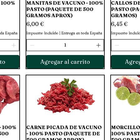
 100%
MANITAS DE VACUNO - 100%
Vista rápida
CALLOS DE
PASTO (PAQUETE DE 500
PASTO (PA
GRAMOS APROX)
GRAMOS)
Precio
Precio
6,00 €
6,45 €
oda España
Impuesto incluido
|
Entrega en toda España
Impuesto inclui
to
Agregar al carrito
Agreg
- 100%
CARNE PICADA DE VACUNO
Vista rápida
MORCILLO
500
- 100% PASTO (PAQUETE DE
100% PAST
500 GRAMOS APROX)
500 GRAM