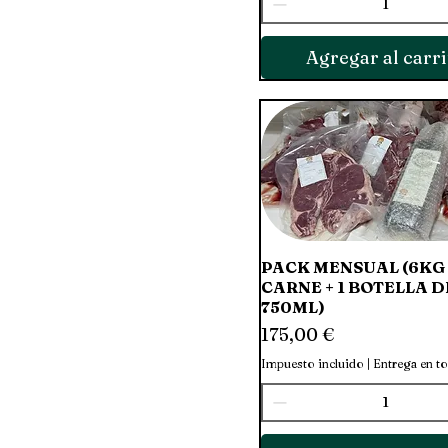
Agregar al carri
PACK MENSUAL (6KG
Vista rápida
CARNE + 1 BOTELLA 
750ML)
Precio
175,00 €
Impuesto incluido
|
Entrega en t