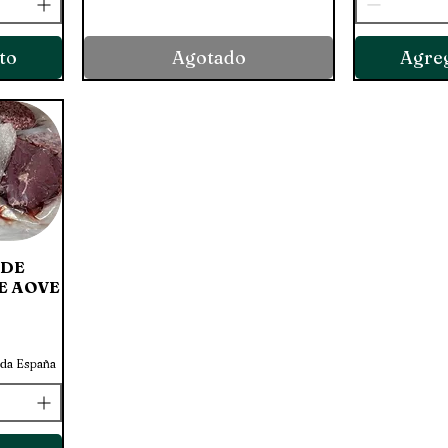
to
Agotado
Agreg
 DE
DE AOVE
oda España