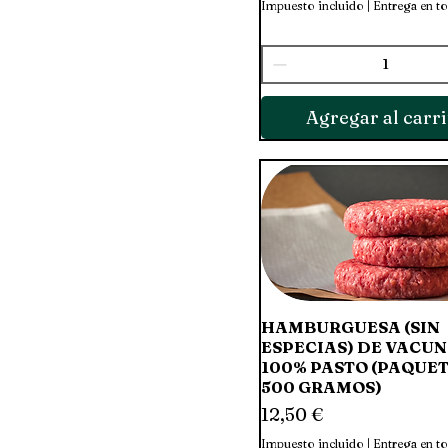
Impuesto incluido
|
Entrega en t
Agregar al carri
HAMBURGUESA (SIN
Vista rápida
ESPECIAS) DE VACUN
100% PASTO (PAQUET
500 GRAMOS)
Precio
12,50 €
Impuesto incluido
|
Entrega en t