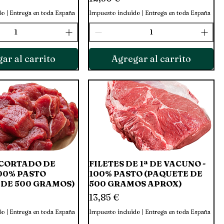
do
|
Entrega en toda España
Impuesto incluido
|
Entrega en toda España
ar al carrito
Agregar al carrito
CORTADO DE
Vista rápida
FILETES DE 1ª DE VACUNO -
Vista rápida
00% PASTO
100% PASTO (PAQUETE DE
 DE 500 GRAMOS)
500 GRAMOS APROX)
Precio
13,85 €
do
|
Entrega en toda España
Impuesto incluido
|
Entrega en toda España