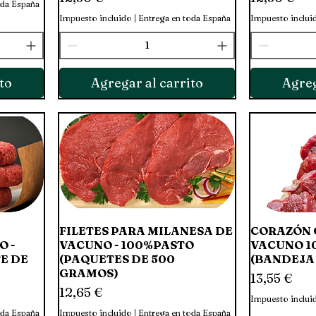
oda España
Impuesto incluido
|
Entrega en toda España
Impuesto inclui
to
Agregar al carrito
Agreg
FILETES PARA MILANESA DE
Vista rápida
CORAZÓN 
O -
VACUNO - 100%PASTO
VACUNO 1
E DE
(PAQUETES DE 500
(BANDEJA
GRAMOS)
Precio
13,55 €
Precio
12,65 €
Impuesto inclui
oda España
Impuesto incluido
|
Entrega en toda España