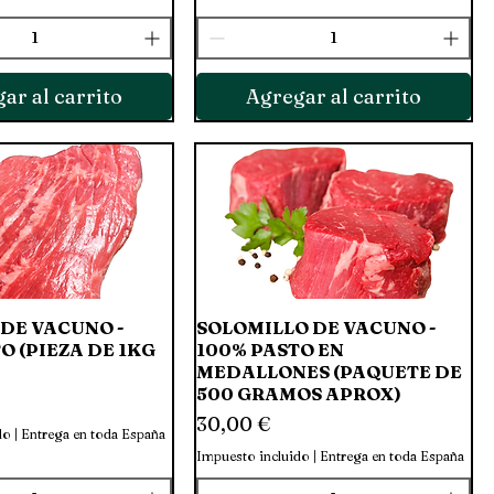
ar al carrito
Agregar al carrito
DE VACUNO -
Vista rápida
SOLOMILLO DE VACUNO -
Vista rápida
O (PIEZA DE 1KG
100% PASTO EN
MEDALLONES (PAQUETE DE
500 GRAMOS APROX)
Precio
30,00 €
do
|
Entrega en toda España
Impuesto incluido
|
Entrega en toda España