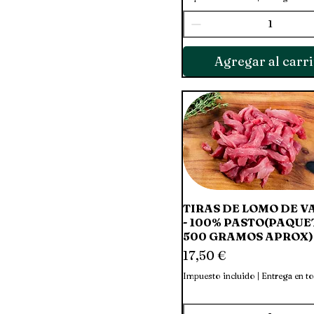
Agregar al carri
TIRAS DE LOMO DE 
Vista rápida
- 100% PASTO(PAQUE
500 GRAMOS APROX)
Precio
17,50 €
Impuesto incluido
|
Entrega en t