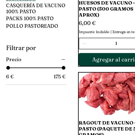
HUESOS DE VACUNO -
Vista rápida
CASQUERÍA DE VACUNO
PASTO (500 GRAMOS
100% PASTO
APROX)
PACKS 100% PASTO
Precio
6,00 €
POLLO PASTOREADO
Impuesto incluido
|
Entrega en t
Filtrar por
Agregar al carri
Precio
6 €
175 €
RAGOUT DE VACUNO 
Vista rápida
PASTO (PAQUETE DE 
GRAMOS)