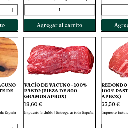
to
Agregar al carrito
Agreg
VACUNO
VACÍO DE VACUNO - 100%
Vista rápida
REDONDO 
TE DE
PASTO (PIEZA DE 800
100% PAST
GRAMOS APROX)
APROX)
Precio
Precio
18,60 €
23,50 €
oda España
Impuesto incluido
|
Entrega en toda España
Impuesto inclui