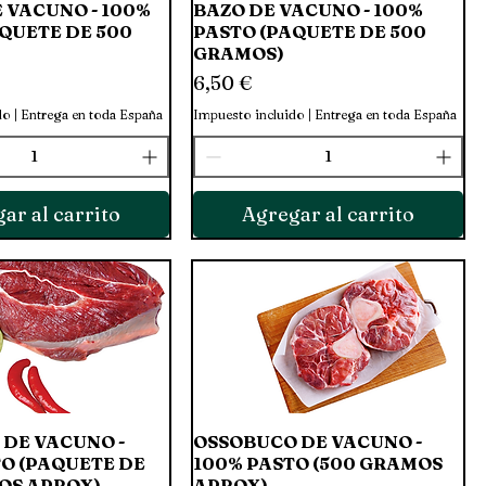
 VACUNO - 100%
Vista rápida
BAZO DE VACUNO - 100%
Vista rápida
QUETE DE 500
PASTO (PAQUETE DE 500
GRAMOS)
Precio
6,50 €
do
|
Entrega en toda España
Impuesto incluido
|
Entrega en toda España
ar al carrito
Agregar al carrito
 DE VACUNO -
Vista rápida
OSSOBUCO DE VACUNO -
Vista rápida
O (PAQUETE DE
100% PASTO (500 GRAMOS
OS APROX)
APROX)