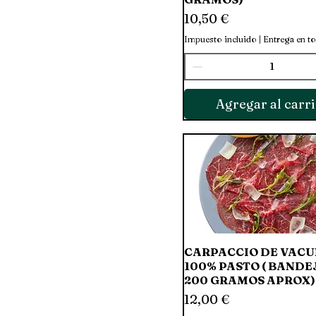
Precio
10,50 €
Impuesto incluido
|
Entrega en t
Agregar al carri
CARPACCIO DE VACU
Vista rápida
100% PASTO ( BANDE
200 GRAMOS APROX)
Precio
12,00 €