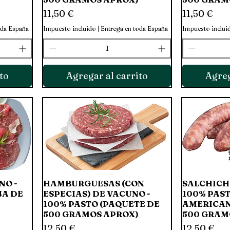
Precio
Precio
11,50 €
11,50 €
oda España
Impuesto incluido
|
Entrega en toda España
Impuesto inclui
to
Agregar al carrito
Agreg
NO -
HAMBURGUESAS (CON
Vista rápida
SALCHICH
JA DE
ESPECIAS) DE VACUNO -
100% PAST
100% PASTO (PAQUETE DE
AMERICAN
500 GRAMOS APROX)
500 GRAM
Precio
Precio
12,50 €
12,50 €